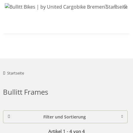
Bullitt-Shop
Bullitt Konfigurator
Kont
Startseite
Bullitt Frames
Filter und Sortierung
Artikel 1 - 4 von 4