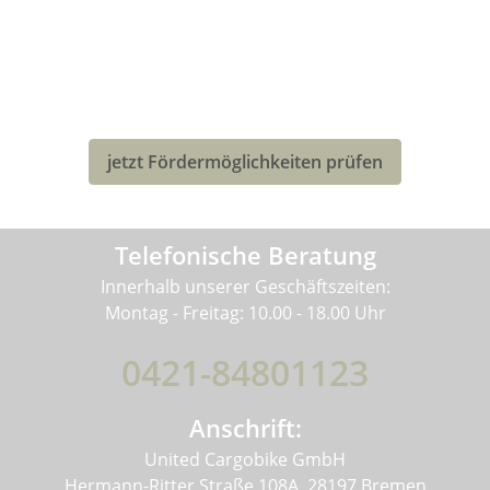
LASTENRAD-FÖRDERUNG FÜR
DEUTSCHLAND
Eventuell kannst Du von einer Förderung für den Kauf
deines neuen Bullitt-Lastenrad profitieren!
jetzt Fördermöglichkeiten prüfen
Telefonische Beratung
Innerhalb unserer Geschäftszeiten:
Montag - Freitag: 10.00 - 18.00 Uhr
0421-84801123
Anschrift:
United Cargobike GmbH
Hermann-Ritter Straße 108A, 28197 Bremen