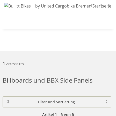
Bullitt-Shop
Bullitt Konfigurator
Kont
Accessoires
Billboards und BBX Side Panels
Filter und Sortierung
Artikel 1 - 6 von 6