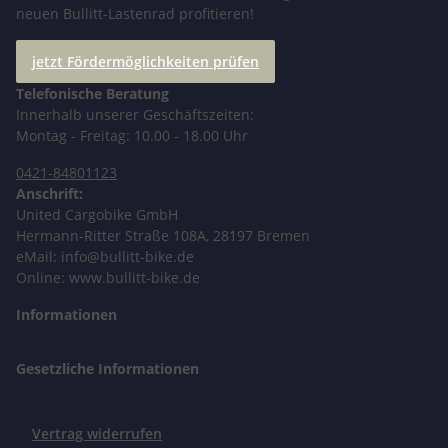
neuen Bullitt-Lastenrad profitieren!
jetzt Fördermöglichkeiten prüfen
Telefonische Beratung
Innerhalb unserer Geschäftszeiten:
Montag - Freitag: 10.00 - 18.00 Uhr
0421-84801123
Anschrift:
United Cargobike GmbH
Hermann-Ritter Straße 108A, 28197 Bremen
eMail: info@bullitt-bike.de
Online: www.bullitt-bike.de
Informationen
Gesetzliche Informationen
Vertrag widerrufen