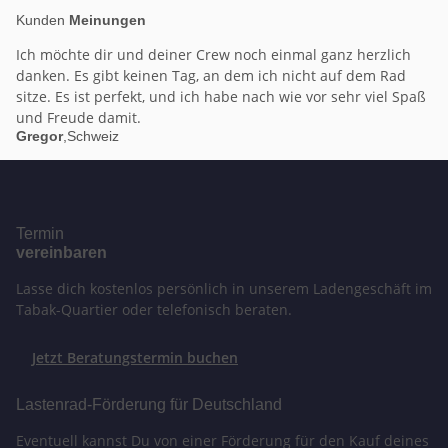
Kunden
Meinungen
Ich möchte dir und deiner Crew noch einmal ganz herzlich
danken. Es gibt keinen Tag, an dem ich nicht auf dem Rad
sitze. Es ist perfekt, und ich habe nach wie vor sehr viel Spaß
und Freude damit.
Gregor
,
Schweiz
Termin
vereinbaren
Lasse dich kostenlos persönlich in unserem Ladengeschäft im
Tabak-Quartier oder telefonisch beraten.
Jetzt Beratungstermin buchen
Lastenrad-Förderung für Deutschland
Eventuell kannst Du von einer Förderung für den Kauf deines