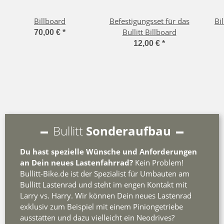
Billboard
Befestigungsset für das
Bi
Bullitt Billboard
70,00 €
*
12,00 €
*
Bullitt
Sonderaufbau
Du hast spezielle Wünsche und Anforderungen
an Dein neues Lastenfahrrad?
Kein Problem!
Bullitt-Bike.de ist der Spezialist für Umbauten am
Bullitt Lastenrad und steht im engen Kontakt mit
Larry vs. Harry. Wir können Dein neues Lastenrad
exklusiv zum Beispiel mit einem Piniongetriebe
ausstatten und dazu vielleicht ein Neodrives?