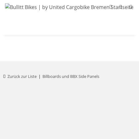
Bullitt-Shop
Bullitt Konfigurator
Kont
Zurück zur Liste
Billboards und BBX Side Panels