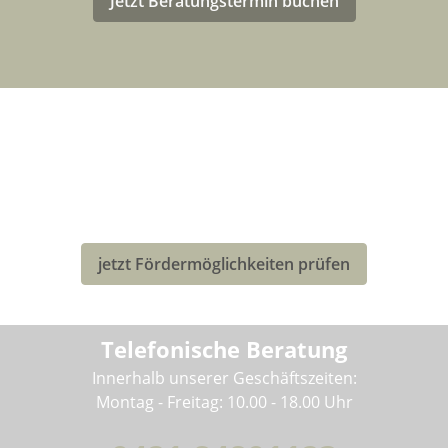
Jetzt Beratungstermin buchen
LASTENRAD-FÖRDERUNG FÜR
DEUTSCHLAND
Eventuell kannst Du von einer Förderung für den Kauf
deines neuen Bullitt-Lastenrad profitieren!
jetzt Fördermöglichkeiten prüfen
Telefonische Beratung
Innerhalb unserer Geschäftszeiten:
Montag - Freitag: 10.00 - 18.00 Uhr