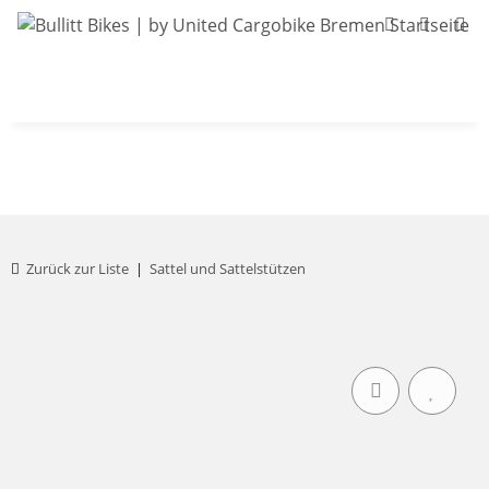
Bullitt-Shop
Bullitt Konfigurator
Kont
Zurück zur Liste
Sattel und Sattelstützen