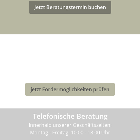
Jetzt Beratungstermin buchen
LASTENRAD-FÖRDERUNG FÜR
DEUTSCHLAND
Eventuell kannst Du von einer Förderung für den Kauf
deines neuen Bullitt-Lastenrad profitieren!
jetzt Fördermöglichkeiten prüfen
Telefonische Beratung
Innerhalb unserer Geschäftszeiten:
Montag - Freitag: 10.00 - 18.00 Uhr