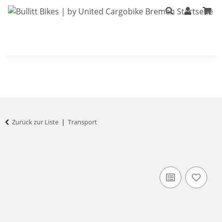
Bullitt-Shop
Bullitt Konfigurator
Kont
Zurück zur Liste
Transport