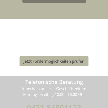
LASTENRAD-FÖRDERUNG FÜR
DEUTSCHLAND
Eventuell kannst Du von einer Förderung für den Kauf
deines neuen Bullitt-Lastenrad profitieren!
jetzt Fördermöglichkeiten prüfen
Telefonische Beratung
Innerhalb unserer Geschäftszeiten:
Montag - Freitag: 10.00 - 18.00 Uhr
0421-84801123