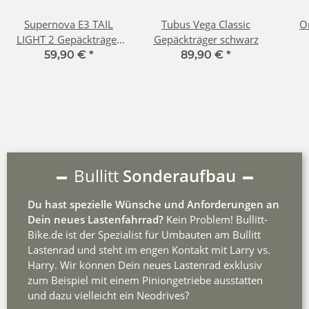
Supernova E3 TAIL
Tubus Vega Classic
O
LIGHT 2 Gepäckträger
Gepäckträger schwarz
Kabelausgang unten
59,90 €
*
89,90 €
*
Bullitt
Sonderaufbau
Du hast spezielle Wünsche und Anforderungen an
Dein neues Lastenfahrrad?
Kein Problem! Bullitt-
Bike.de ist der Spezialist für Umbauten am Bullitt
Lastenrad und steht im engen Kontakt mit Larry vs.
Harry. Wir können Dein neues Lastenrad exklusiv
zum Beispiel mit einem Piniongetriebe ausstatten
und dazu vielleicht ein Neodrives?