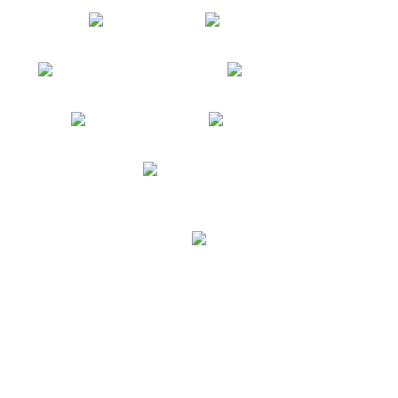
* Alle Preise inkl. gesetzlicher USt., zzgl.
Versand
© United Cargobike
Powered by
JTL-Shop