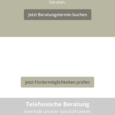
beraten.
Jetzt Beratungstermin buchen
LASTENRAD-FÖRDERUNG FÜR
DEUTSCHLAND
Eventuell kannst Du von einer Förderung für den Kauf
deines neuen Bullitt-Lastenrad profitieren!
jetzt Fördermöglichkeiten prüfen
Telefonische Beratung
Innerhalb unserer Geschäftszeiten: