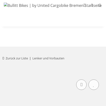
Bullitt-Shop
Bullitt Konfigurator
Kont
Zurück zur Liste
Lenker und Vorbauten