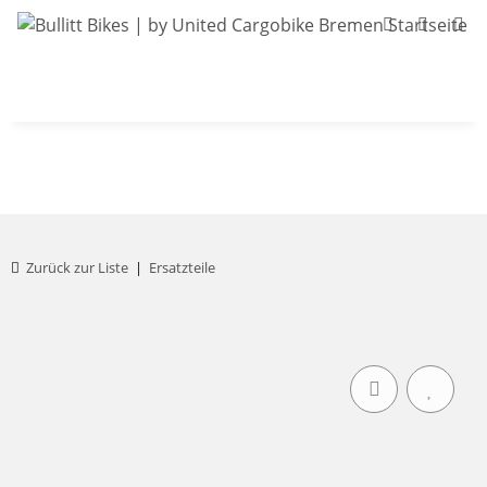
Bullitt-Shop
Bullitt Konfigurator
Kont
Zurück zur Liste
Ersatzteile