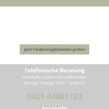
LASTENRAD-FÖRDERUNG FÜR
DEUTSCHLAND
Eventuell kannst Du von einer Förderung für den Kauf
deines neuen Bullitt-Lastenrad profitieren!
jetzt Fördermöglichkeiten prüfen
Telefonische Beratung
Innerhalb unserer Geschäftszeiten:
Montag - Freitag: 10.00 - 18.00 Uhr
0421-84801123
Anschrift: