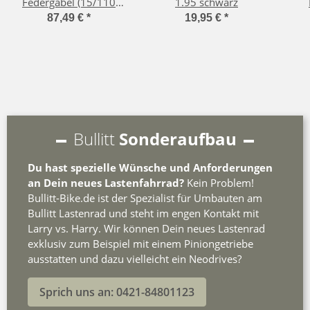
Federgabel (15/110
1.95 schwarz
Boost)
87,49 €
*
19,95 €
*
Bullitt
Sonderaufbau
Du hast spezielle Wünsche und Anforderungen
an Dein neues Lastenfahrrad?
Kein Problem!
Bullitt-Bike.de ist der Spezialist für Umbauten am
Bullitt Lastenrad und steht im engen Kontakt mit
Larry vs. Harry. Wir können Dein neues Lastenrad
exklusiv zum Beispiel mit einem Piniongetriebe
ausstatten und dazu vielleicht ein Neodrives?
Sprich uns an: 0421-84801123