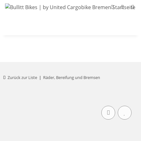
Bullitt-Shop
Bullitt Konfigurator
Kont
Zurück zur Liste
Räder, Bereifung und Bremsen