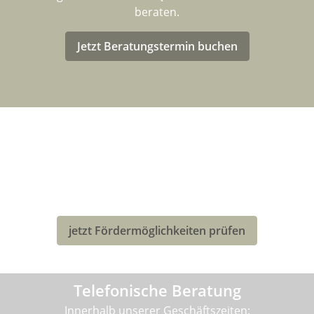
beraten.
Jetzt Beratungstermin buchen
LASTENRAD-FÖRDERUNG FÜR
DEUTSCHLAND
Eventuell kannst Du von einer Förderung für den Kauf
deines neuen Bullitt-Lastenrad profitieren!
jetzt Fördermöglichkeiten prüfen
Telefonische Beratung
Innerhalb unserer Geschäftszeiten: