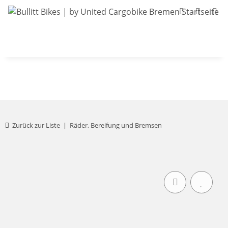
Bullitt-Shop
Bullitt Konfigurator
Kont
Zurück zur Liste
Räder, Bereifung und Bremsen