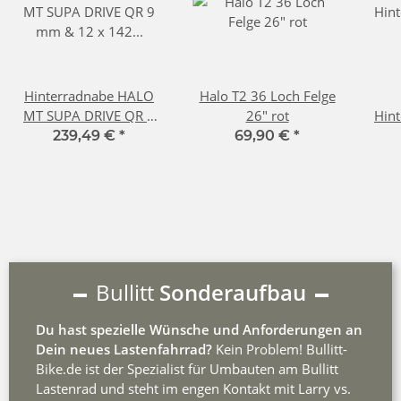
Hinterradnabe HALO
Halo T2 36 Loch Felge
MT SUPA DRIVE QR 9
26" rot
Hin
mm & 12 x 142 mm 36
239,49 €
*
69,90 €
*
Loch Schwarz
Bullitt
Sonderaufbau
Du hast spezielle Wünsche und Anforderungen an
Dein neues Lastenfahrrad?
Kein Problem! Bullitt-
Bike.de ist der Spezialist für Umbauten am Bullitt
Lastenrad und steht im engen Kontakt mit Larry vs.