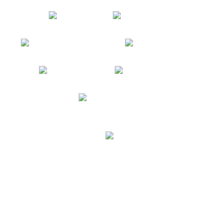
* Alle Preise inkl. gesetzlicher USt., zzgl.
Versand
© United Cargobike
Powered by
JTL-Shop