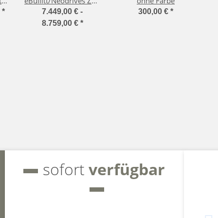
tz
eBullitt/Neodrives Z20
ohne Farbe
be
Motor mit 6 bis 18
N
€
*
7.449,00 € -
300,00 €
*
Gängen
8.759,00 €
*
sofort
verfügbar