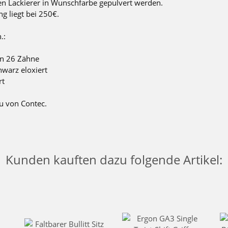
n Lackierer in Wunschfarbe gepulvert werden.
g liegt bei 250€.
.:
en 26 Zähne
warz eloxiert
rt
u von Contec.
Kunden kauften dazu folgende Artikel: