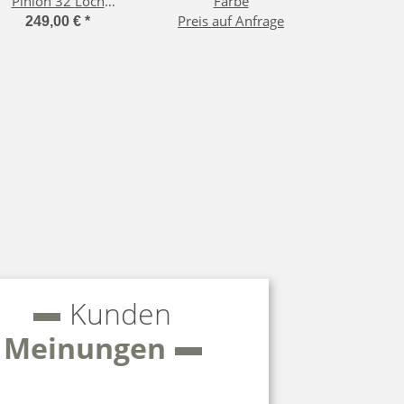
Pinion 32 Loch
Farbe
abe/Andra 40 Felge
Preis auf Anfrage
249,00 €
*
Kunden
Meinungen