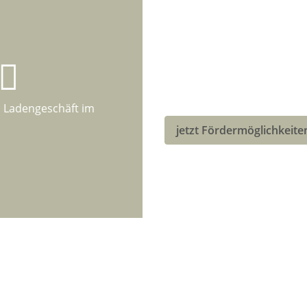
LASTENRAD-F
DEUTSCHLAND
Eventuell kannst Du vo
neuen Bullitt-Lastenrad
m Ladengeschäft im
jetzt Fördermöglichkeite
rmationen
Gesetzliche Infor
er uns
Datenschutz
ngsmöglichkeiten
AGB