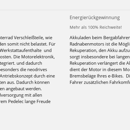
Energierückgewinnung
Mehr als 100% Reichweite!
terrad Verschleißteile, wie
Akkuladen beim Bergabfahren
n somit nicht belastet. Für
Radnabenmotors ist die Mögli
 Werkstattaufenthalte und
Rekuperation, den Akku aufzul
osten. Die Motorelektronik,
sorgt insbesondere bei langen
tegriert. und dadurch
Rekuperation verlängert die A
besonders die neodrives
dient der Motor in diesem Mo
 Antriebskonzept durch eine
Bremsbeläge Ihres e-Bikes. D
ten aus. Dadurch können
Fahrer zusätzlichen Fahrkomfo
ten angebaut werden.
ilversorgung mit allen
rem Pedelec lange Freude