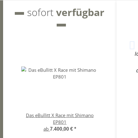
sofort
verfügbar
I
Das eBullitt X Race mit Shimano
Pin
EP801
Cyc
ab
7.400,00 €
*