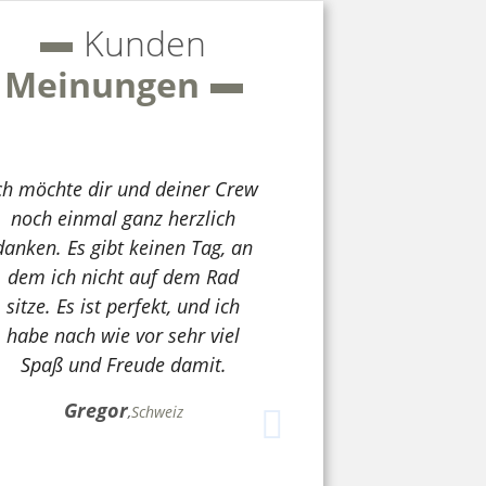
Kunden
Meinungen
ch möchte dir und deiner Crew
noch einmal ganz herzlich
danken. Es gibt keinen Tag, an
dem ich nicht auf dem Rad
sitze. Es ist perfekt, und ich
habe nach wie vor sehr viel
Spaß und Freude damit.
ion Bullitt Showbike
Gregor
,
Schweiz
lingworld Düsseldorf
Mitech Fusion E45 S-Pede
5.700,00 €
*
5.999,00 €
*