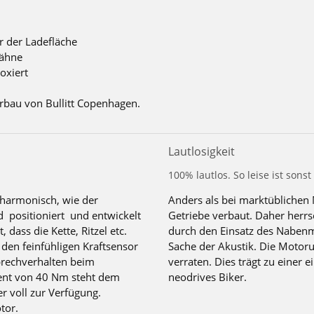
r der Ladefläche
Zähne
oxiert
bau von Bullitt Copenhagen.
Lautlosigkeit
100% lautlos. So leise ist sonst
g harmonisch, wie der
Anders als bei marktüblichen
d positioniert und entwickelt
Getriebe verbaut. Daher herrsc
dass die Kette, Ritzel etc.
durch den Einsatz des Nabenm
 den feinfühligen Kraftsensor
Sache der Akustik. Die Motoru
prechverhalten beim
verraten. Dies trägt zu einer e
nt von 40 Nm steht dem
neodrives Biker.
 voll zur Verfügung.
tor.