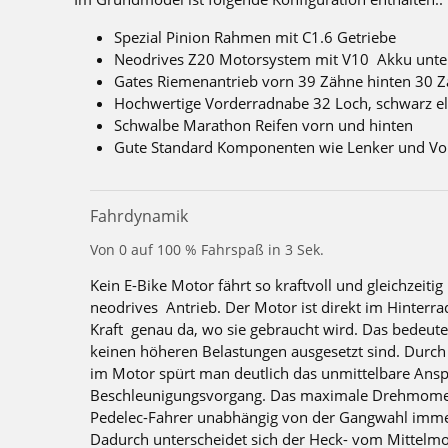
Spezial Pinion Rahmen mit C1.6 Getriebe
Neodrives Z20 Motorsystem mit V10 Akku unte
Gates Riemenantrieb vorn 39 Zähne hinten 30 
Hochwertige Vorderradnabe 32 Loch, schwarz el
Schwalbe Marathon Reifen vorn und hinten
Gute Standard Komponenten wie Lenker und Vor
Fahrdynamik
Von 0 auf 100 % Fahrspaß in 3 Sek.
Kein E-Bike Motor fährt so kraftvoll und gleichzeiti
neodrives Antrieb. Der Motor ist direkt im Hinterra
Kraft genau da, wo sie gebraucht wird. Das bedeutet, 
keinen höheren Belastungen ausgesetzt sind. Durch
im Motor spürt man deutlich das unmittelbare Ans
Beschleunigungsvorgang. Das maximale Drehmome
Pedelec-Fahrer unabhängig von der Gangwahl immer
Dadurch unterscheidet sich der Heck- vom Mittelmo