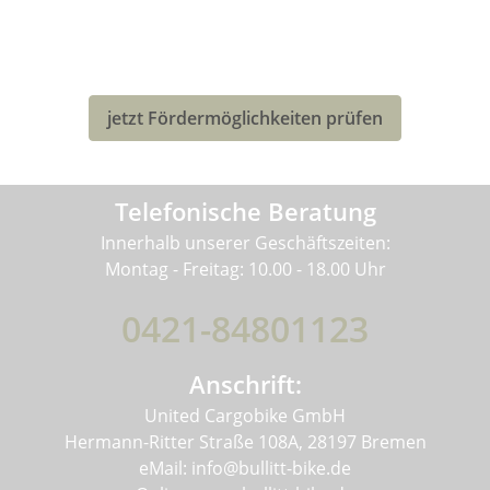
DEUTSCHLAND
Eventuell kannst Du von einer Förderung für den Kauf
deines neuen Bullitt-Lastenrad profitieren!
jetzt Fördermöglichkeiten prüfen
Telefonische Beratung
Innerhalb unserer Geschäftszeiten:
Montag - Freitag: 10.00 - 18.00 Uhr
0421-84801123
Anschrift:
United Cargobike GmbH
Hermann-Ritter Straße 108A, 28197 Bremen
eMail: info@bullitt-bike.de