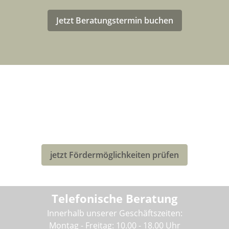
Jetzt Beratungstermin buchen
LASTENRAD-FÖRDERUNG FÜR
DEUTSCHLAND
Eventuell kannst Du von einer Förderung für den Kauf
deines neuen Bullitt-Lastenrad profitieren!
jetzt Fördermöglichkeiten prüfen
Telefonische Beratung
Innerhalb unserer Geschäftszeiten:
Montag - Freitag: 10.00 - 18.00 Uhr