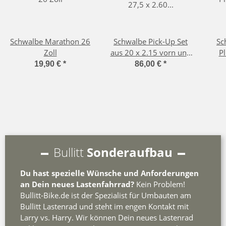
Schwalbe Marathon 26
Schwalbe Pick-Up Set
Sc
Zoll
aus 20 x 2.15 vorn und
Pl
27,5 x 2.60 hinten
19,90 €
*
86,00 €
*
Bullitt
Sonderaufbau
Du hast spezielle Wünsche und Anforderungen
an Dein neues Lastenfahrrad?
Kein Problem!
Bullitt-Bike.de ist der Spezialist für Umbauten am
Bullitt Lastenrad und steht im engen Kontakt mit
Larry vs. Harry. Wir können Dein neues Lastenrad