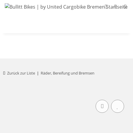
Bullitt-Shop
Bullitt Konfigurator
Kont
Zurück zur Liste
Räder, Bereifung und Bremsen