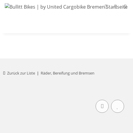
Bullitt-Shop
Bullitt Konfigurator
Kont
Zurück zur Liste
Räder, Bereifung und Bremsen