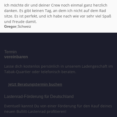
Ich möchte dir und deiner Crew noch einmal ganz herzlich
danken. Es gibt keinen Tag, an dem ich nicht auf dem Rad
sitze. Es ist perfekt, und ich habe nach wie vor sehr viel Spaß
und Freude damit.
Gregor
,
Schweiz
Termin
vereinbaren
Lasse dich kostenlos persönlich in unserem Ladengeschäft im
Tabak-Quartier oder telefonisch beraten.
Jetzt Beratungstermin buchen
Lastenrad-Förderung für Deutschland
Eventuell kannst Du von einer Förderung für den Kauf deines
neuen Bullitt-Lastenrad profitieren!