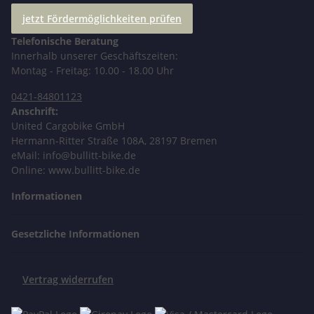
jetzt Fördermöglichkeiten prüfen
Telefonische Beratung
Innerhalb unserer Geschäftszeiten:
Montag - Freitag: 10.00 - 18.00 Uhr
0421-84801123
Anschrift:
United Cargobike GmbH
Hermann-Ritter Straße 108A, 28197 Bremen
eMail: info@bullitt-bike.de
Online: www.bullitt-bike.de
Informationen
Gesetzliche Informationen
Vertrag widerrufen