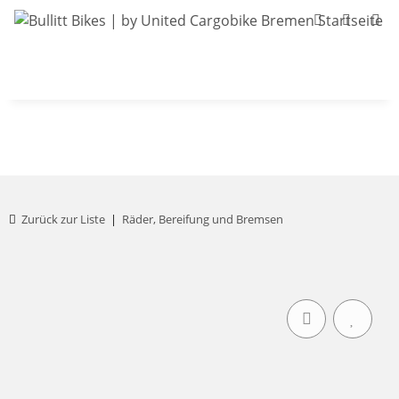
Bullitt-Shop
Bullitt Konfigurator
Kont
Zurück zur Liste
Räder, Bereifung und Bremsen