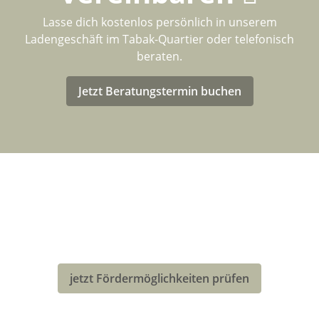
Lasse dich kostenlos persönlich in unserem
Ladengeschäft im Tabak-Quartier oder telefonisch
beraten.
Jetzt Beratungstermin buchen
LASTENRAD-FÖRDERUNG FÜR
DEUTSCHLAND
Eventuell kannst Du von einer Förderung für den Kauf
deines neuen Bullitt-Lastenrad profitieren!
jetzt Fördermöglichkeiten prüfen