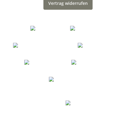
Vertrag widerrufen
* Alle Preise inkl. gesetzlicher USt., zzgl.
Versand
© United Cargobike
Powered by
JTL-Shop