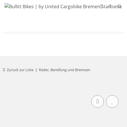
Bullitt-Shop
Bullitt Konfigurator
Kont
Zurück zur Liste
Räder, Bereifung und Bremsen