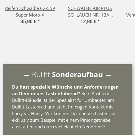
Reifen Schwalbe 62-559
SCHWALBE AIR PLUS
Super Moto-X
SCHLAUCH NR. 13AP
Vent
(26")
m
35,90 €
*
12,90 €
*
Adap
Bullitt
Sonderaufbau
Du hast spezielle Wünsche und Anforderungen
an Dein neues Lastenfahrrad?
Kein Problem!
Bullitt-Bike.de ist der Spezialist für Umbauten am
Bullitt Lastenrad und steht im engen Kontakt mit
Larry vs. Harry. Wir können Dein neues Lastenrad
exklusiv zum Beispiel mit einem Piniongetriebe
ausstatten und dazu vielleicht ein Neodrives?