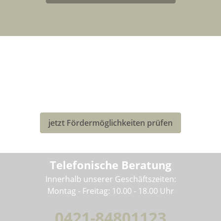
LASTENRAD-FÖRDERUNG FÜR
DEUTSCHLAND
Eventuell kannst Du von einer Förderung für den Kauf
deines neuen Bullitt-Lastenrad profitieren!
jetzt Fördermöglichkeiten prüfen
Telefonische Beratung
Innerhalb unserer Geschäftszeiten:
Montag - Freitag: 10.00 - 18.00 Uhr
0421-84801123