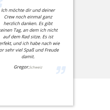
Ich möchte dir und deiner
Crew noch einmal ganz
herzlich danken. Es gibt
keinen Tag, an dem ich nicht
auf dem Rad sitze. Es ist
erfekt, und ich habe nach wie
or sehr viel Spaß und Freude
damit.
ion Bullitt Showbike
lingworld Düsseldorf
Mitech Fusion E45 S-Pede
Gregor
,
Schweiz
5.700,00 €
*
5.999,00 €
*