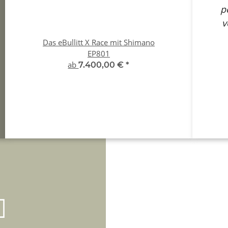
p
v
Das eBullitt X Race mit Shimano
Pin
EP801
Cyc
ab
7.400,00 €
*
LASTENRAD-F
DEUTSCHLAND
Eventuell kannst Du vo
neuen Bullitt-Lastenrad