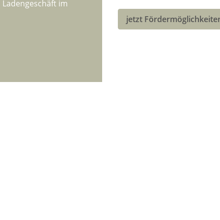
m Ladengeschäft im
jetzt Fördermöglichkeite
rmationen
Gesetzliche Inform
er uns
Datenschutz
ngsmöglichkeiten
AGB
ndinformationen
Sitemap
ungen für Lastenräder
Impressum
kt
Batteriegesetzhinweis
Widerrufsrecht