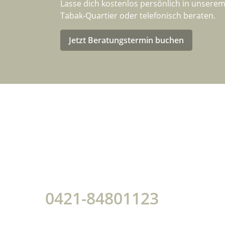
Lasse dich kostenlos persönlich in unsere
Tabak-Quartier oder telefonisch beraten.
Jetzt Beratungstermin buchen
Info
Telefonische Beratung
Wir üb
Innerhalb unserer
Geschäftszeiten:
Zahlu
Montag - Freitag: 10.00 -
Versa
18.00 Uhr
Förder
0421-84801123
Konta
Anschrift: