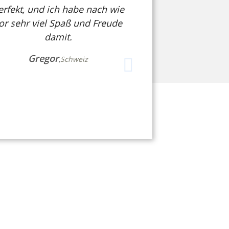
erfekt, und ich habe nach wie
or sehr viel Spaß und Freude
damit.
ion Bullitt Showbike
lingworld Düsseldorf
Mitech Fusion E45 S-Pede
Gregor
,
Schweiz
5.700,00 €
*
5.999,00 €
*
ÖRDERUNG FÜR
n einer Förderung für den Kauf deines
 profitieren!