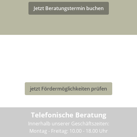
Jetzt Beratungstermin buchen
LASTENRAD-FÖRDERUNG FÜR
DEUTSCHLAND
Eventuell kannst Du von einer Förderung für den Kauf
deines neuen Bullitt-Lastenrad profitieren!
jetzt Fördermöglichkeiten prüfen
Telefonische Beratung
Innerhalb unserer Geschäftszeiten:
Montag - Freitag: 10.00 - 18.00 Uhr