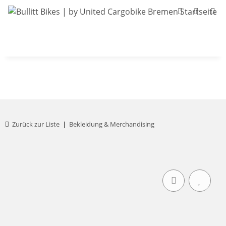
Bullitt-Shop
Bullitt Konfigurator
Kont
Zurück zur Liste
Bekleidung & Merchandising