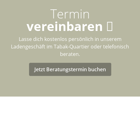
Termin
vereinbaren
Lasse dich kostenlos persönlich in unserem
Ladengeschäft im Tabak-Quartier oder telefonisch
beraten.
Jetzt Beratungstermin buchen
LASTENRAD-FÖRDERUNG FÜR
DEUTSCHLAND
Eventuell kannst Du von einer Förderung für den Kauf
deines neuen Bullitt-Lastenrad profitieren!