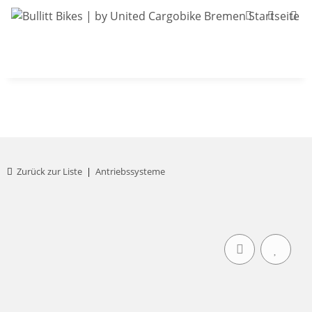
Bullitt-Shop
Bullitt Konfigurator
Kont
Zurück zur Liste
Antriebssysteme