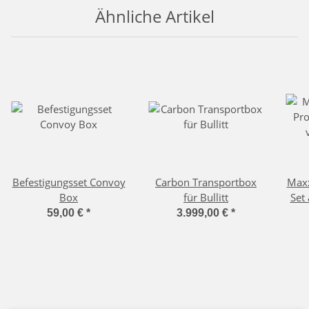
Ähnliche Artikel
Befestigungsset Convoy
Carbon Transportbox
Maxx
Box
für Bullitt
Set
und
59,00 €
*
3.999,00 €
*