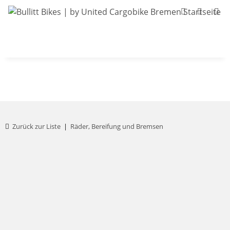
Bullitt-Shop
Bullitt Konfigurator
Kont
Zurück zur Liste
Räder, Bereifung und Bremsen