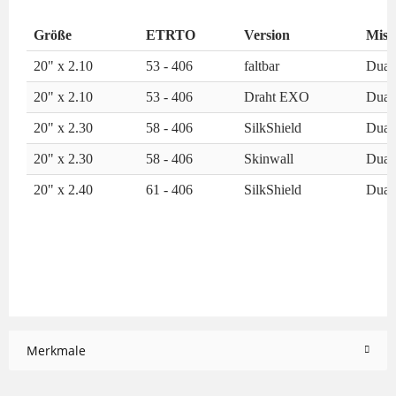
Größe
ETRTO
Version
Misc
20" x 2.10
53 - 406
faltbar
Dual
20" x 2.10
53 - 406
Draht EXO
Dual
20" x 2.30
58 - 406
SilkShield
Dual
20" x 2.30
58 - 406
Skinwall
Dual
20" x 2.40
61 - 406
SilkShield
Dual
Merkmale