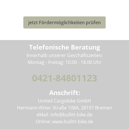
Eventuell kannst Du von einer Förderung für den Kauf
deines neuen Bullitt-Lastenrad profitieren!
jetzt Fördermöglichkeiten prüfen
Telefonische Beratung
Innerhalb unserer Geschäftszeiten:
Montag - Freitag: 10.00 - 18.00 Uhr
0421-84801123
Anschrift:
United Cargobike GmbH
Hermann-Ritter Straße 108A, 28197 Bremen
eMail: info@bullitt-bike.de
Online: www.bullitt-bike.de