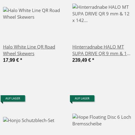
Halo White Line QR Road
Hinterradnabe HALO MT
Wheel Skewers
SUPA DRIVE QR 9 mm & 12
x 142 mm 36 Loch Schwarz
17,99 €
*
239,49 €
*
AUF LAGER
AUF LAGER