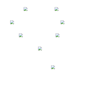
* Alle Preise inkl. gesetzlicher USt., zzgl.
Versand
© United Cargobike
Powered by
JTL-Shop