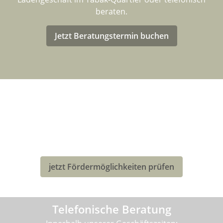
beraten.
Jetzt Beratungstermin buchen
LASTENRAD-FÖRDERUNG FÜR
DEUTSCHLAND
Eventuell kannst Du von einer Förderung für den Kauf
deines neuen Bullitt-Lastenrad profitieren!
jetzt Fördermöglichkeiten prüfen
Telefonische Beratung